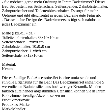
- Sie möchten gerne mehr Ordnung in Ihrem Badezimmer? Dieses
Bad-Set besteht aus Seifenschale, Seifenspender, Zahnbürstenhalter,
Zahnputzbecher und Toilettenbürstenhalter. Es sorgt für mehr
Ordnung und gibt gleichzeitig in jedem Bad eine gute Figur ab.
- Das schlichte Design des Badezimmersets fügt sich nahtlos in
jedes Badezimmer ein.
Maße (HxBxT) (ca.):
Toilettenbürstenhalter: 33x10x10 cm
Seifenspender: 17x8x8 cm
Zahnbürstenhalter: 10x9x9 cm
Zahnputzbecher: 11x8x8 cm
Seifenschale: 3x12x10 cm
Material:
Keramik
Dieses 5-teilige Bad-Accessoire-Set ist eine umfassende und
stilvolle Ergänzung für Ihr Bad! Das Badezimmerset enthält die 5
wesentlichen Badutensilien aus hochwertiger Keramik. Mit den
farblich aufeinander abgestimmten Utensilien können Sie in Ihrem
Badezimmer trendige Akzente setzen un
Produktmerkmale
Produkt & Marke
Marke
Mendler