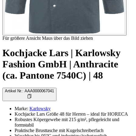
Für größere Ansicht Maus über das Bild ziehen
Kochjacke Lars | Karlowsky
Fashion GmbH | Anthracite
(ca. Pantone 7540C) | 48
Artikel Nr.
:
AAA0000067041
Marke
:
Karlowsky
Kochjacke Lars Größe 48 für Herren – ideal für HORECA
Robustes Köpergewebe mit 215 g/m², pflegeleicht und
formstabil
Praktische Brusttasche mit Kugelschreiberfach
Waschbar bis 95°C und industriewäschetauglich