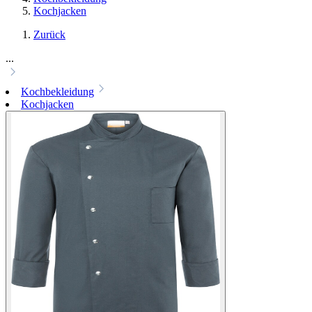
Kochjacken
Zurück
...
Kochbekleidung
Kochjacken