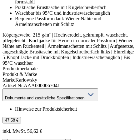
formstabil
Praktische Brusttasche mit Kugelschreiberfach
Waschbar bis 95°C und industriewäschetauglich
Bequeme Passform dank Wiener Nähte und
Ärmelmanschetten mit Schlitz
Köpergewebe, 215 g/m² | Hochveredelt, gekrumpft, waschecht,
pflegeleicht | Kochjacke für Herren in normaler Passform | Wiener
Nähte am Rückenteil | Ärmelmanschetten mit Schlitz | Aufgesetzte,
angeschrägte Brusttasche mit Kugelschreiberfach links | Einreihige
5-Knopf Jacke mit Druckknöpfen | Industriewäschetauglich | Bis
95°C waschbar
Produktmerkmale
Produkt & Marke
Marke
Karlowsky
Artikel Nr.
AAA0000067041
Dokumente und zusätzliche Spezifikationen
Hinweise zur Produktsicherheit
47,58 €
inkl. MwSt. 56,62 €