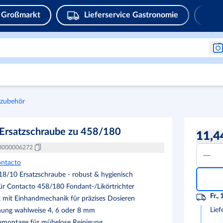
Großmarkt
Lieferservice Gastronomie
kzubehör
 Ersatzschraube zu 458/180
11,4
0000006272
ntacto
 18/10 Ersatzschraube - robust & hygienisch
ür Contacto 458/180 Fondant-/Likörtrichter
Fr., 
t mit Einhandmechanik für präzises Dosieren
Lief
nung wahlweise 4, 6 oder 8 mm
emontage für mühelose Reinigung