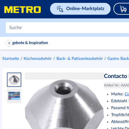
Navigieren Sie zu home page
Online-Marktplatz
Angebote & Inspiration
Startseite
Küchenzubehör
Back- & Patisseriezubehör
Gastro Bac
Contacto
Artikel Nr.
:
AAA
Marke
:
Co
Edelstahl
Passend f
Tropfdich
Ablassöff
Leichte D