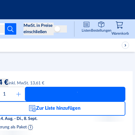
Infos & Services
MwSt. in Preise
Listen
Bestellungen
Preise ohne MwSt
einschließen
Waren
,
0
Warenkorb
4 €
inkl. MwSt. 13,61 €
Zur Liste hinzufügen
14. Aug. - Di., 8. Sept.
erung als Paket