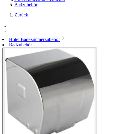
Badzubehör
Zurück
...
Hotel Badezimmerzubehör
Badzubehör