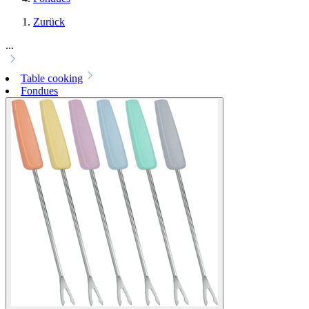
Zurück
...
Table cooking
Fondues