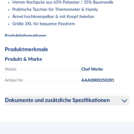
Herren Kochjacke aus 65% Polyester / 35% Baumwolle
Praktische Taschen für Thermometer & Handy
Ärmel hochkrempelbar & mit Knopf fixierbar
Größe 3XL für bequeme Passform
Produktinformationen
Die Hartford Kochjacke ist eine brandneue Ergänzung unserer
Produktmerkmale
Essential Coat Line und besteht aus "lite" Twill-Stoff mit Cool Vent
Seiten, Seitennahtschlitze und verfügt über ein einreihiges Design
Produkt & Marke
mit zweiseitig trennendem Reißverschluss, roll-up langen Ärmeln,
Marke
Chef Works
einem Rückenkragen-Schürzenhalter mit gravierte Snap, eine linke
Ärmel Thermometertasche und eine rechte Ärmel Handy /
Artikel Nr.
AAA0000250281
Notebook Tasche.
Dokumente und zusätzliche Spezifikationen
Cool Vent Einsätze an den Seiten
lite-Twillgewebe
Hinweise zur Produktsicherheit
65 % Polyester / 35 % Baumwolle
160 g/m²
Mit Reißverschluss