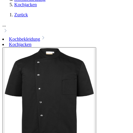
Kochjacken
Zurück
...
Kochbekleidung
Kochjacken