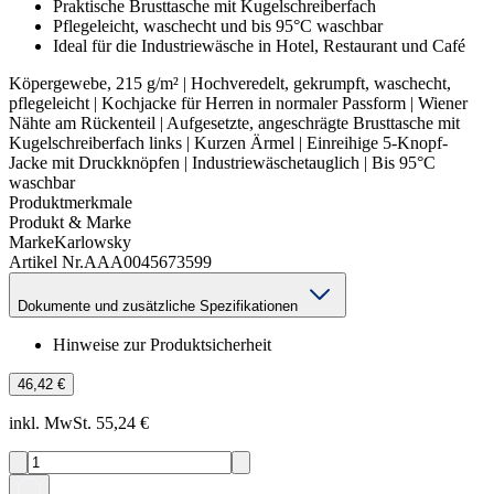
Praktische Brusttasche mit Kugelschreiberfach
Pflegeleicht, waschecht und bis 95°C waschbar
Ideal für die Industriewäsche in Hotel, Restaurant und Café
Köpergewebe, 215 g/m² | Hochveredelt, gekrumpft, waschecht,
pflegeleicht | Kochjacke für Herren in normaler Passform | Wiener
Nähte am Rückenteil | Aufgesetzte, angeschrägte Brusttasche mit
Kugelschreiberfach links | Kurzen Ärmel | Einreihige 5-Knopf-
Jacke mit Druckknöpfen | Industriewäschetauglich | Bis 95°C
waschbar
Produktmerkmale
Produkt & Marke
Marke
Karlowsky
Artikel Nr.
AAA0045673599
Dokumente und zusätzliche Spezifikationen
Hinweise zur Produktsicherheit
46,42 €
inkl. MwSt. 55,24 €