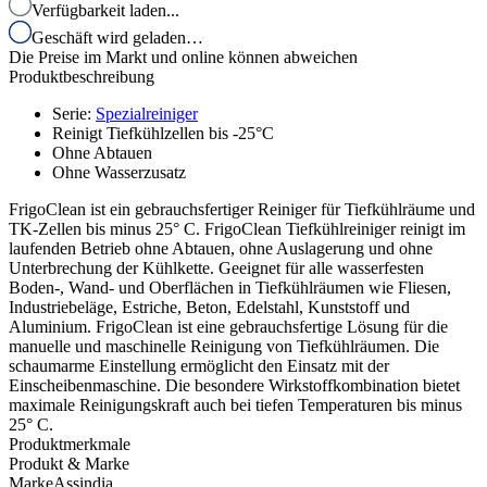
Verfügbarkeit laden...
Geschäft wird geladen…
Die Preise im Markt und online können abweichen
Produktbeschreibung
Serie
:
Spezialreiniger
Reinigt Tiefkühlzellen bis -25°C
Ohne Abtauen
Ohne Wasserzusatz
FrigoClean ist ein gebrauchsfertiger Reiniger für Tiefkühlräume und
TK-Zellen bis minus 25° C. FrigoClean Tiefkühlreiniger reinigt im
laufenden Betrieb ohne Abtauen, ohne Auslagerung und ohne
Unterbrechung der Kühlkette. Geeignet für alle wasserfesten
Boden-, Wand- und Oberflächen in Tiefkühlräumen wie Fliesen,
Industriebeläge, Estriche, Beton, Edelstahl, Kunststoff und
Aluminium. FrigoClean ist eine gebrauchsfertige Lösung für die
manuelle und maschinelle Reinigung von Tiefkühlräumen. Die
schaumarme Einstellung ermöglicht den Einsatz mit der
Einscheibenmaschine. Die besondere Wirkstoffkombination bietet
maximale Reinigungskraft auch bei tiefen Temperaturen bis minus
25° C.
Produktmerkmale
Produkt & Marke
Marke
Assindia