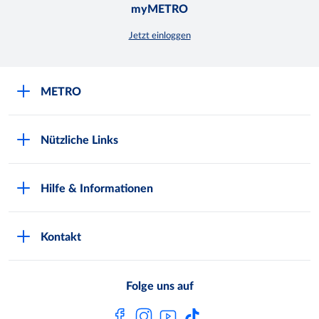
myMETRO
Jetzt einloggen
METRO
Über uns
Nützliche Links
Nachhaltigkeit
Kundenkarte beantragen
Qualitätssicherung
Hilfe & Informationen
Newsletter abonnieren
Compliance
Kontaktformular
Kunde wirbt Kunde
Presse
Kontakt
Markt finden
Onlineshop
Metro AG
Bezahlmöglichkeiten
Folge uns auf
Kaufen im Ausland