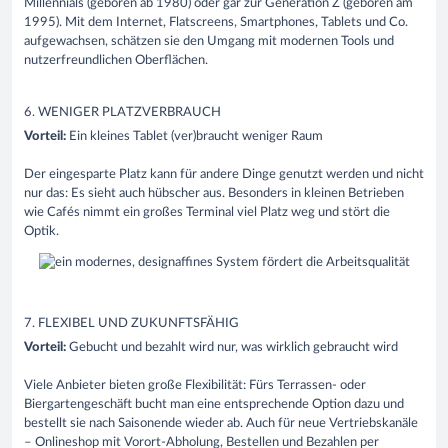
Millennials
(geboren ab 1980) oder gar zur Generation Z (geboren am
1995). Mit dem Internet,
Flatscreens
,
Smartphones
,
Tablets
und Co.
aufgewachsen, schätzen sie den Umgang mit modernen Tools und
nutzerfreundlichen Oberflächen.
6
.
W
ENIGER PLATZ
VER
BRAUCH
Vorteil:
Ein kleines
Tablet
(
ver
)braucht weniger Raum
Der eingesparte Platz kann für andere Dinge genutzt werden und nicht
nur das: Es sieht auch hübscher aus. Besonders in kleinen Betrieben
wie Cafés nimmt ein großes Terminal viel Platz weg und stört die
Optik.
7
. FLE
XIBEL UND ZUKUNFTSFÄHIG
Vorteil:
Gebucht und bezahlt wird nur, was wirklich gebraucht wird
Viele Anbieter bieten
große
Flexibilität: Fürs Terrassen- oder
Biergartengeschäft bucht man eine entsprechende Option dazu und
bestellt sie nach Saisonende wieder ab.
Auch für neue Ve
r
triebskanäle
–
Onlineshop mit Vorort-Abholung
,
Bestellen und Bezahlen per