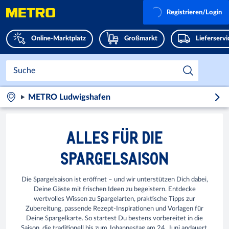
Registrieren/Login
Online-Marktplatz
Großmarkt
Lieferserv
METRO Ludwigshafen
ALLES FÜR DIE
SPARGELSAISON
Die Spargelsaison ist eröffnet – und wir unterstützen Dich dabei,
Deine Gäste mit frischen Ideen zu begeistern. Entdecke
wertvolles Wissen zu Spargelarten, praktische Tipps zur
Zubereitung, passende Rezept-Inspirationen und Vorlagen für
Deine Spargelkarte. So startest Du bestens vorbereitet in die
Saison, die traditionell bis zum Johannestag am 24. Juni andauert.