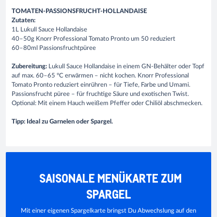
TOMATEN-PASSIONSFRUCHT-HOLLANDAISE​
Zutaten:
1L Lukull Sauce Hollandaise
40–50g Knorr Professional Tomato Pronto um 50 reduziert
60–80ml Passionsfruchtpüree
Zubereitung:
Lukull Sauce Hollandaise in einem GN-Behälter oder Topf
auf max. 60–65 °C erwärmen – nicht kochen. Knorr Professional
Tomato Pronto reduziert einrühren – für Tiefe, Farbe und Umami.
Passionsfrucht püree – für fruchtige Säure und exotischen Twist.
Optional: Mit einem Hauch weißem Pfeffer oder Chiliöl abschmecken.
Tipp: Ideal zu Garnelen oder Spargel.
SAISONALE MENÜKARTE ZUM
SPARGEL
Mit einer eigenen Spargelkarte bringst Du Abwechslung auf den