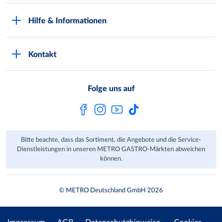
Kundenkarte beantragen
Qualitätssicherung
Hilfe & Informationen
Newsletter abonnieren
Compliance
Kontaktformular
Kunde wirbt Kunde
Presse
Kontakt
Markt finden
Onlineshop
Metro AG
Bezahlmöglichkeiten
Folge uns auf
Kaufen im Ausland
Kundenfeedback
FAQ
Bitte beachte, dass das Sortiment, die Angebote und die Service-
Dienstleistungen in unseren METRO GASTRO-Märkten abweichen
können.
© METRO Deutschland GmbH 2026