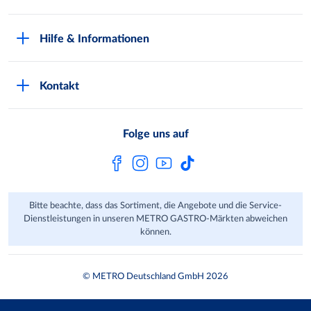
Nachhaltigkeit
Kundenkarte beantragen
Qualitätssicherung
Hilfe & Informationen
Newsletter abonnieren
Compliance
Kontaktformular
Kunde wirbt Kunde
Presse
Kontakt
Markt finden
Onlineshop
Metro AG
Bezahlmöglichkeiten
Folge uns auf
Kaufen im Ausland
Kundenfeedback
FAQ
Bitte beachte, dass das Sortiment, die Angebote und die Service-
Dienstleistungen in unseren METRO GASTRO-Märkten abweichen
können.
© METRO Deutschland GmbH 2026