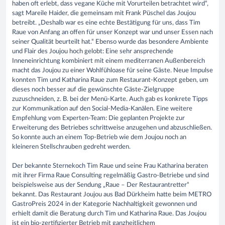
haben oft erlebt, dass vegane Küche mit Vorurteilen betrachtet wird“,
sagt Mareile Haider, die gemeinsam mit Frank Püschel das Joujou
betreibt. „Deshalb war es eine echte Bestätigung für uns, dass Tim
Raue von Anfang an offen für unser Konzept war und unser Essen nach
seiner Qualität beurteilt hat.“ Ebenso wurde das besondere Ambiente
und Flair des Joujou hoch gelobt: Eine sehr ansprechende
Inneneinrichtung kombiniert mit einem mediterranen Außenbereich
macht das Joujou zu einer Wohlfühloase für seine Gäste. Neue Impulse
konnten Tim und Katharina Raue zum Restaurant-Konzept geben, um
dieses noch besser auf die gewünschte Gäste-Zielgruppe
zuzuschneiden, z. B. bei der Menü-Karte. Auch gab es konkrete Tipps
zur Kommunikation auf den Social-Media-Kanälen. Eine weitere
Empfehlung vom Experten-Team: Die geplanten Projekte zur
Erweiterung des Betriebes schrittweise anzugehen und abzuschließen.
So konnte auch an einem Top-Betrieb wie dem Joujou noch an
kleineren Stellschrauben gedreht werden.
Der bekannte Sternekoch Tim Raue und seine Frau Katharina beraten
mit ihrer Firma Raue Consulting regelmäßig Gastro-Betriebe und sind
beispielsweise aus der Sendung „Raue – Der Restaurantretter“
bekannt. Das Restaurant Joujou aus Bad Dürkheim hatte beim METRO
GastroPreis 2024 in der Kategorie Nachhaltigkeit gewonnen und
erhielt damit die Beratung durch Tim und Katharina Raue. Das Joujou
ist ein bio-zertifizierter Betrieb mit ganzheitlichem