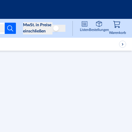
Infos & Services
MwSt. in Preise
Listen
Bestellungen
Preise ohne MwSt
einschließen
Waren
,
0
Warenkorb