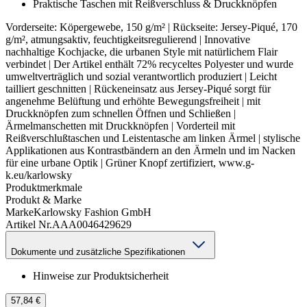
Praktische Taschen mit Reißverschluss & Druckknöpfen
Vorderseite: Köpergewebe, 150 g/m² | Rückseite: Jersey-Piqué, 170
g/m², atmungsaktiv, feuchtigkeitsregulierend | Innovative
nachhaltige Kochjacke, die urbanen Style mit natürlichem Flair
verbindet | Der Artikel enthält 72% recyceltes Polyester und wurde
umweltverträglich und sozial verantwortlich produziert | Leicht
tailliert geschnitten | Rückeneinsatz aus Jersey-Piqué sorgt für
angenehme Belüftung und erhöhte Bewegungsfreiheit | mit
Druckknöpfen zum schnellen Öffnen und Schließen |
Ärmelmanschetten mit Druckknöpfen | Vorderteil mit
Reißverschlußtaschen und Leistentasche am linken Ärmel | stylische
Applikationen aus Kontrastbändern an den Ärmeln und im Nacken
für eine urbane Optik | Grüner Knopf zertifiziert, www.g-
k.eu/karlowsky
Produktmerkmale
Produkt & Marke
Marke
Karlowsky Fashion GmbH
Artikel Nr.
AAA0046429629
Dokumente und zusätzliche Spezifikationen
Hinweise zur Produktsicherheit
57,84 €