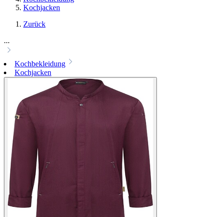
Kochjacken
Zurück
...
Kochbekleidung
Kochjacken