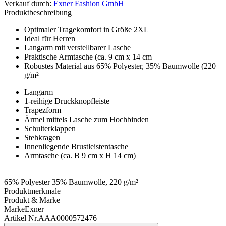
Verkauf durch
:
Exner Fashion GmbH
Produktbeschreibung
Optimaler Tragekomfort in Größe 2XL
Ideal für Herren
Langarm mit verstellbarer Lasche
Praktische Armtasche (ca. 9 cm x 14 cm
Robustes Material aus 65% Polyester, 35% Baumwolle (220
g/m²
Langarm
1-reihige Druckknopfleiste
Trapezform
Ärmel mittels Lasche zum Hochbinden
Schulterklappen
Stehkragen
Innenliegende Brustleistentasche
Armtasche (ca. B 9 cm x H 14 cm)
65% Polyester 35% Baumwolle, 220 g/m²
Produktmerkmale
Produkt & Marke
Marke
Exner
Artikel Nr.
AAA0000572476