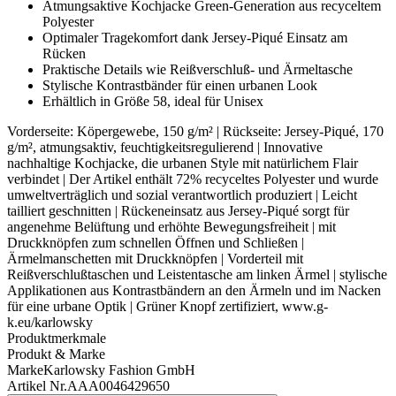
Atmungsaktive Kochjacke Green-Generation aus recyceltem
Polyester
Optimaler Tragekomfort dank Jersey-Piqué Einsatz am
Rücken
Praktische Details wie Reißverschluß- und Ärmeltasche
Stylische Kontrastbänder für einen urbanen Look
Erhältlich in Größe 58, ideal für Unisex
Vorderseite: Köpergewebe, 150 g/m² | Rückseite: Jersey-Piqué, 170
g/m², atmungsaktiv, feuchtigkeitsregulierend | Innovative
nachhaltige Kochjacke, die urbanen Style mit natürlichem Flair
verbindet | Der Artikel enthält 72% recyceltes Polyester und wurde
umweltverträglich und sozial verantwortlich produziert | Leicht
tailliert geschnitten | Rückeneinsatz aus Jersey-Piqué sorgt für
angenehme Belüftung und erhöhte Bewegungsfreiheit | mit
Druckknöpfen zum schnellen Öffnen und Schließen |
Ärmelmanschetten mit Druckknöpfen | Vorderteil mit
Reißverschlußtaschen und Leistentasche am linken Ärmel | stylische
Applikationen aus Kontrastbändern an den Ärmeln und im Nacken
für eine urbane Optik | Grüner Knopf zertifiziert, www.g-
k.eu/karlowsky
Produktmerkmale
Produkt & Marke
Marke
Karlowsky Fashion GmbH
Artikel Nr.
AAA0046429650