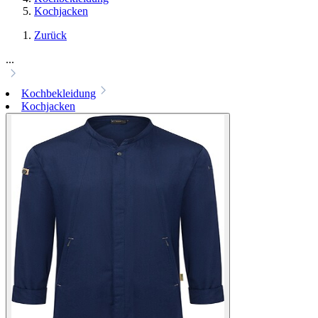
Kochjacken
Zurück
...
Kochbekleidung
Kochjacken