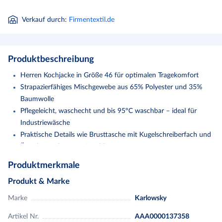
Verkauf durch
:
Firmentextil.de
Produktbeschreibung
Herren Kochjacke in Größe 46 für optimalen Tragekomfort
Strapazierfähiges Mischgewebe aus 65% Polyester und 35%
Baumwolle
Pflegeleicht, waschecht und bis 95°C waschbar – ideal für
Industriewäsche
Praktische Details wie Brusttasche mit Kugelschreiberfach und
Ärmelmanschetten mit Schlitz
Klassisches Marineblau (Pantone 533C) mit Wiener Nähten für
Produktmerkmale
eine professionelle Optik
Produkt & Marke
Köpergewebe, 215 g/m² | Hochveredelt, gekrumpft, waschecht,
Marke
Karlowsky
pflegeleicht | Kochjacke für Herren in normaler Passform | Wiener
Nähte am Rückenteil | Ärmelmanschetten mit Schlitz | Aufgesetzte,
Artikel Nr.
AAA0000137358