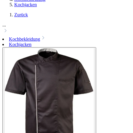
Kochjacken
Zurück
...
Kochbekleidung
Kochjacken