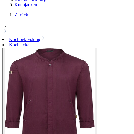
Kochjacken
Zurück
...
Kochbekleidung
Kochjacken