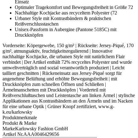
Einsatz
Optimaler Tragekomfort und Bewegungsfreiheit in Größe 72
Nachhaltige Kochjacke aus recyceltem Polyester (72
Urbaner Style mit Kontrastbändern & praktischen
Reißverschlusstaschen
Unisex-Passform in Aubergine (Pantone 5185C) mit
Druckknöpfen
Vorderseite: Köpergewebe, 150 g/m² | Rückseite: Jersey-Piqué, 170
g/m², atmungsaktiv, feuchtigkeitsregulierend | Innovative
nachhaltige Kochjacke, die urbanen Style mit natürlichem Flair
verbindet | Der Artikel enthält 72% recyceltes Polyester und wurde
umweltverträglich und sozial verantwortlich produziert | Leicht
tailliert geschnitten | Rückeneinsatz aus Jersey-Piqué sorgt für
angenehme Belüftung und erhöhte Bewegungsfreiheit | mit
Druckknöpfen zum schnellen Öffnen und Schließen |
Ärmelmanschetten mit Druckknöpfen | Vorderteil mit
Reißverschlußtaschen und Leistentasche am linken Ärmel | stylische
Applikationen aus Kontrastbändern an den Ärmeln und im Nacken
für eine urbane Optik | Grüner Knopf zertifiziert, www.g-
k.eu/karlowsky
Produktmerkmale
Produkt & Marke
Marke
Karlowsky Fashion GmbH
Artikel Nr.
AAA0046429656