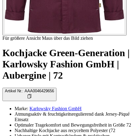
Für größere Ansicht Maus über das Bild ziehen
Kochjacke Green-Generation |
Karlowsky Fashion GmbH |
Aubergine | 72
Artikel Nr.
:
AAA0046429656
Marke
:
Karlowsky Fashion GmbH
Atmungsaktiv & feuchtigkeitsregulierend dank Jersey-Piqué
Einsatz
Optimaler Tragekomfort und Bewegungsfreiheit in Größe 72
Nachhaltige Kochjacke aus recyceltem Polyester (72
Urbaner Style mit Kontrastbändern & praktischen