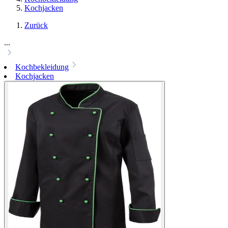
Kochjacken
Zurück
...
Kochbekleidung
Kochjacken