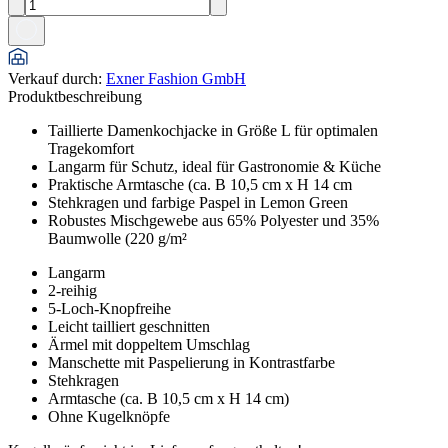
Verkauf durch
:
Exner Fashion GmbH
Produktbeschreibung
Taillierte Damenkochjacke in Größe L für optimalen
Tragekomfort
Langarm für Schutz, ideal für Gastronomie & Küche
Praktische Armtasche (ca. B 10,5 cm x H 14 cm
Stehkragen und farbige Paspel in Lemon Green
Robustes Mischgewebe aus 65% Polyester und 35%
Baumwolle (220 g/m²
Langarm
2-reihig
5-Loch-Knopfreihe
Leicht tailliert geschnitten
Ärmel mit doppeltem Umschlag
Manschette mit Paspelierung in Kontrastfarbe
Stehkragen
Armtasche (ca. B 10,5 cm x H 14 cm)
Ohne Kugelknöpfe