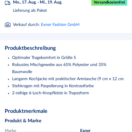
Mo., 17. Aug. - Mi., 19. Aug.
Versandkostenfrei
Lieferung als Paket
Verkauf durch
:
Exner Fashion GmbH
Produktbeschreibung
Optimaler Tragekomfort in Größe S
Robustes Mischgewebe aus 65% Polyester und 35%
Baumwolle
Langarm Kochjacke mit praktischer Armtasche (9 cm x 12 cm
Stehkragen mit Paspelierung in Kontrastfarbe
2-reihige 6-Loch-Knopfleiste in Trapezform
Langarm.
Produktmerkmale
2-reihig.
6-Loch-Knopfreihe.
Produkt & Marke
Trapezform.
Marke
Exner