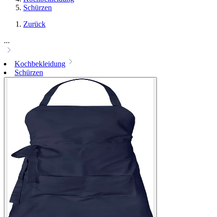
Schürzen
Zurück
...
Kochbekleidung
Schürzen