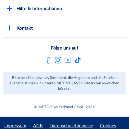
Kundenkarte beantragen
Qualitätssicherung
Hilfe & Informationen
Newsletter abonnieren
Compliance
Kontaktformular
Kunde wirbt Kunde
Presse
Kontakt
Markt finden
Onlineshop
Metro AG
Bezahlmöglichkeiten
Folge uns auf
Kaufen im Ausland
Kundenfeedback
FAQ
Bitte beachte, dass das Sortiment, die Angebote und die Service-
Dienstleistungen in unseren METRO GASTRO-Märkten abweichen
können.
© METRO Deutschland GmbH 2026
Impressum
AGB
Datenschutzhinweise
Cookies