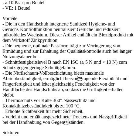
- a 10 Paar pro Beutel
- VE: 1 Beutel
Vorteile
- Die in den Handschuh integrierte Sanitized Hygiene- und
Geruchs-Kontrollfunktion neutralisiert Gerüche und reduziert
mikrobielles Wachstum. Dieser Artikel enthält ein Biozidprodukt mit
dem Wirkstoff Zinkpyrithion.
- Die bequeme, optimale Passform trägt zur Verringerung von
Ermüdung und zur Erhaltung der Qualitätskontrolle auch bei langer
Nutzungsdauer bei.
- Schnittfestigkeitslevel B nach EN ISO (≥ 5 N und < 10 N) zum
Schutz gegen geringe Schnittgefahren.
- Die Nitrilschaum-Vollbeschichtung bietet maximale
Abriebbeständigkeit, ermöglicht hervorragende Flexibilität und
Fingerfertigkeit und leitet gleichzeitig Feuchtigkeit von der
Handfläche des Handschuhs ab, so dass die Griffigkeit erhalten
bleibt.
- Thermoschutz vor Kälte 360°-Nässeschutz und
Kontakthitzebeständigkeit bis zu 100 °C.
- Erhöhte Sichtbarkeit für mehr Sicherheit.
- Verleiht und erhält ausgezeichnete Trocken- und Nassgriffigkeit
bei der Handhabung von Gegenständen.
Sektoren