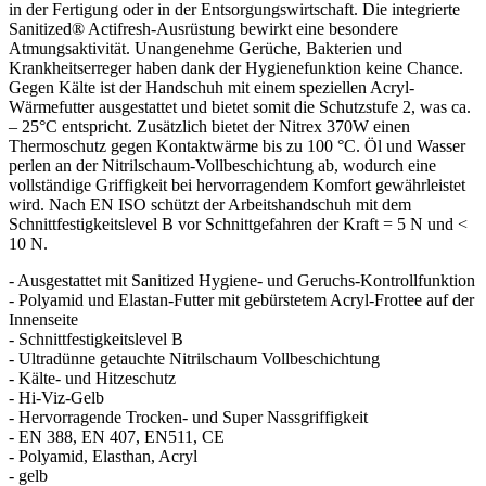
in der Fertigung oder in der Entsorgungswirtschaft. Die integrierte
Sanitized® Actifresh-Ausrüstung bewirkt eine besondere
Atmungsaktivität. Unangenehme Gerüche, Bakterien und
Krankheitserreger haben dank der Hygienefunktion keine Chance.
Gegen Kälte ist der Handschuh mit einem speziellen Acryl-
Wärmefutter ausgestattet und bietet somit die Schutzstufe 2, was ca.
– 25°C entspricht. Zusätzlich bietet der Nitrex 370W einen
Thermoschutz gegen Kontaktwärme bis zu 100 °C. Öl und Wasser
perlen an der Nitrilschaum-Vollbeschichtung ab, wodurch eine
vollständige Griffigkeit bei hervorragendem Komfort gewährleistet
wird. Nach EN ISO schützt der Arbeitshandschuh mit dem
Schnittfestigkeitslevel B vor Schnittgefahren der Kraft = 5 N und <
10 N.
- Ausgestattet mit Sanitized Hygiene- und Geruchs-Kontrollfunktion
- Polyamid und Elastan-Futter mit gebürstetem Acryl-Frottee auf der
Innenseite
- Schnittfestigkeitslevel B
- Ultradünne getauchte Nitrilschaum Vollbeschichtung
- Kälte- und Hitzeschutz
- Hi-Viz-Gelb
- Hervorragende Trocken- und Super Nassgriffigkeit
- EN 388, EN 407, EN511, CE
- Polyamid, Elasthan, Acryl
- gelb