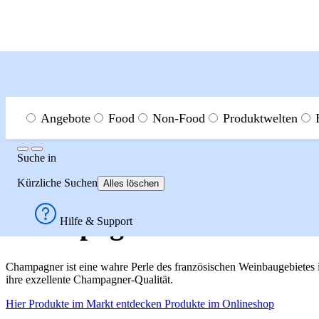
Menu
Suche in
Angebote
Food
Non-Food
Produktwelten
Suche
Suche
in
Produktwelten
Wein
Champagner
Kürzliche Suchen
Alles löschen
Champagner Marken
Hilfe & Support
Champagner ist eine wahre Perle des französischen Weinbaugebiete
ihre exzellente Champagner-Qualität.
Hier Produkte im Markt entdecken
Produkte im Onlineshop