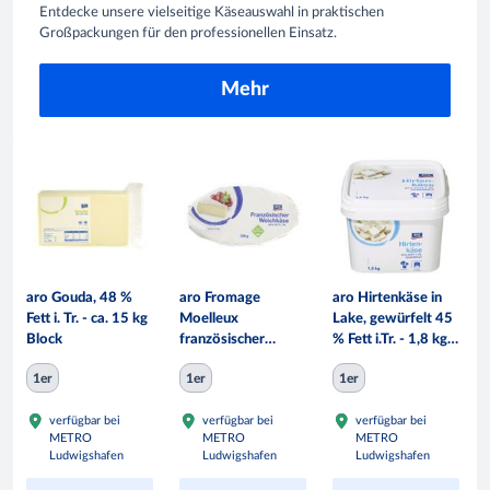
Entdecke unsere vielseitige Käseauswahl in praktischen
Großpackungen für den professionellen Einsatz.
Mehr
aro Gouda, 48 %
aro Fromage
aro Hirtenkäse in
Fett i. Tr. - ca. 15 kg
Moelleux
Lake, gewürfelt 45
Block
französischer
% Fett i.Tr. - 1,8 kg
Weichkäse, 60 %
Eimer
1er
1er
1er
Fett 200 g Packung
verfügbar bei
verfügbar bei
verfügbar bei
METRO
METRO
METRO
Ludwigshafen
Ludwigshafen
Ludwigshafen