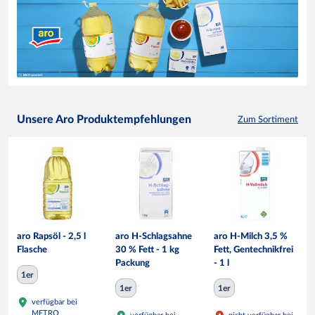
Unsere Aro Produktempfehlungen
Zum Sortiment
aro Rapsöl - 2,5 l
aro H-Schlagsahne
aro H-Milch 3,5 %
Flasche
30 % Fett - 1 kg
Fett, Gentechnikfrei
Packung
- 1 l
1er
1er
1er
verfügbar bei
METRO