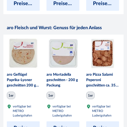
Preise anzeigen
Preise anzeigen
Preise anzeigen
aro Fleisch und Wurst: Genuss für jeden Anlass
aro Geflügel
aro Mortadella
aro Pizza Salami
Paprika-Lyoner
geschnitten - 200 g
Peperoni
geschnitten 200 g
Packung
geschnitten ca. 35
Packung
mmm - 1 kg
1er
1er
1er
Packung
verfügbar bei
verfügbar bei
verfügbar bei
METRO
METRO
METRO
Ludwigshafen
Ludwigshafen
Ludwigshafen