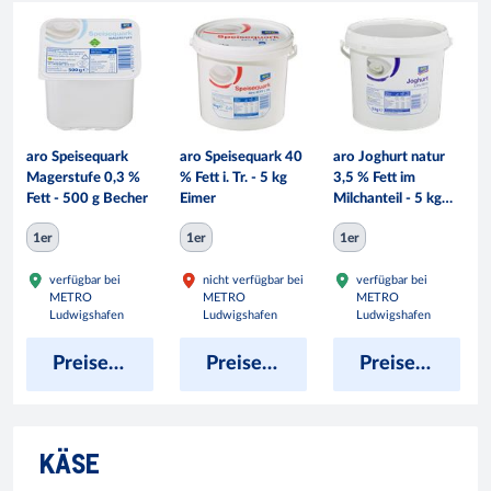
aro Speisequark
aro Speisequark 40
aro Joghurt natur
Magerstufe 0,3 %
% Fett i. Tr. - 5 kg
3,5 % Fett im
Fett - 500 g Becher
Eimer
Milchanteil - 5 kg
Eimer
1er
1er
1er
verfügbar bei
nicht verfügbar bei
verfügbar bei
METRO
METRO
METRO
Ludwigshafen
Ludwigshafen
Ludwigshafen
Preise anzeigen
Preise anzeigen
Preise anzeigen
KÄSE