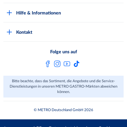
Kundenkarte beantragen
Qualitätssicherung
Hilfe & Informationen
Newsletter abonnieren
Compliance
Kontaktformular
Kunde wirbt Kunde
Presse
Kontakt
Markt finden
Onlineshop
Metro AG
Bezahlmöglichkeiten
Folge uns auf
Kaufen im Ausland
Kundenfeedback
FAQ
Bitte beachte, dass das Sortiment, die Angebote und die Service-
Dienstleistungen in unseren METRO GASTRO-Märkten abweichen
können.
© METRO Deutschland GmbH 2026