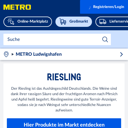
Registrieren/Login
Online-Marktplatz
Großmarkt
Lieferserv
METRO Ludwigshafen
RIESLING
Der Riesling ist das Aushängeschild Deutschlands. Die Weine sind
dank ihrer rassigen Säure und der fruchtigen Aromen nach Pfirsich
und Apfel heiß begehrt. Rieslingweine sind gute Terroir-Anzeiger,
sodass sie je nach Weingut sehr unterschiedliche Nuancen
aufweisen.
Hier Produkte im Markt entdecken