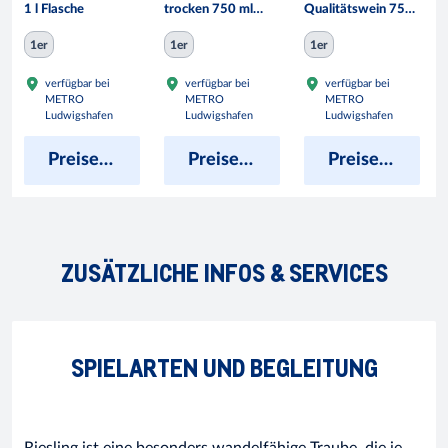
1 l Flasche
trocken 750 ml
Qualitätswein 750
Flasche
ml Flasche
1er
1er
1er
verfügbar bei
verfügbar bei
verfügbar bei
METRO
METRO
METRO
Ludwigshafen
Ludwigshafen
Ludwigshafen
Preise anzeigen
Preise anzeigen
Preise anzeigen
ZUSÄTZLICHE INFOS & SERVICES
SPIELARTEN UND BEGLEITUNG
Riesling ist eine besonders wandelfähige Traube, die je