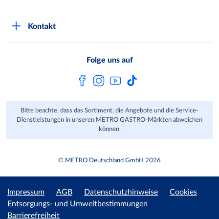
Newsletter abonnieren
Compliance
Kontaktformular
Kunde wirbt Kunde
Presse
Kontakt
Markt finden
Onlineshop
Metro AG
Bezahlmöglichkeiten
Folge uns auf
Kaufen im Ausland
Kundenfeedback
FAQ
Bitte beachte, dass das Sortiment, die Angebote und die Service-
Dienstleistungen in unseren METRO GASTRO-Märkten abweichen
können.
© METRO Deutschland GmbH 2026
Impressum
AGB
Datenschutzhinweise
Cookies
Entsorgungs- und Umweltbestimmungen
Barrierefreiheit