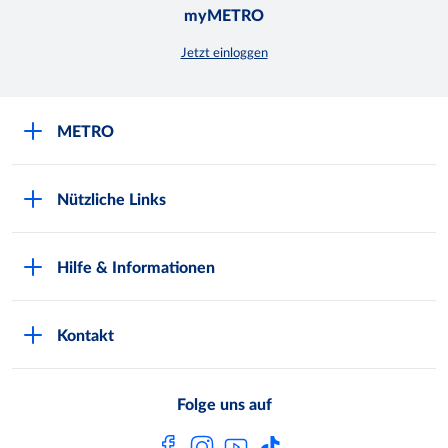
myMETRO
Jetzt einloggen
METRO
Über uns
Nützliche Links
Nachhaltigkeit
Kundenkarte beantragen
Qualitätssicherung
Hilfe & Informationen
Newsletter abonnieren
Compliance
Kontaktformular
Kunde wirbt Kunde
Presse
Kontakt
Markt finden
Onlineshop
Metro AG
Bezahlmöglichkeiten
Folge uns auf
Kaufen im Ausland