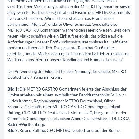
zahlreiche Aktionen und kulinarische Highlights. So ließ sich an
verschiedenen Verkostungsstationen der METRO Eigenmarken sowie
ausgewählter Partner die Qualität und Frische des METRO Sortiments
live vor Ort erleben. „Wir sind sehr stolz auf das Ergebnis der
vergangenen Monate“, erklärte Oliver Schmutz, Geschäftsleiter
METRO GASTRO Gomaringen während den Feierlichkeiten. „Mit dem
neuen Markt schaffen wir ein Einkaufserlebnis, das präzise auf die
Anforderungen unserer Profikundschaft zugeschnitten ist – effizient,
modern und übersichtlich. Das gesamte Team hat Großartiges
geleistet, um die Modernisierung bei laufendem Betrieb zu realisieren.
Wir freuen uns, hier für unsere Kundinnen und Kunden da zu sein.“
Die Verwendung der Bilder ist frei bei Nennung der Quelle: METRO
Deutschland / Benjamin Krohn.
Bild 1:
Die METRO GASTRO Gomaringen feierte den Abschluss der
Umbauarbeiten mit einem symbolischen Banddurchschnitt. V. l. n. r.:
Ulrich Krämer, Regionalmanager METRO Deutschland, Oliver
Schmutz, Geschäftsleiter METRO GASTRO Gomaringen, Roland
Ruffing, CEO METRO Deutschland, Steffen Heß, Bürgermeister der
Gemeinde Gomaringen, und Jochen Alber, Geschäftsführer DEHOGA
Baden-Württemberg.
Bild 2:
Roland Ruffing, CEO METRO Deutschland, auf der Bühne.