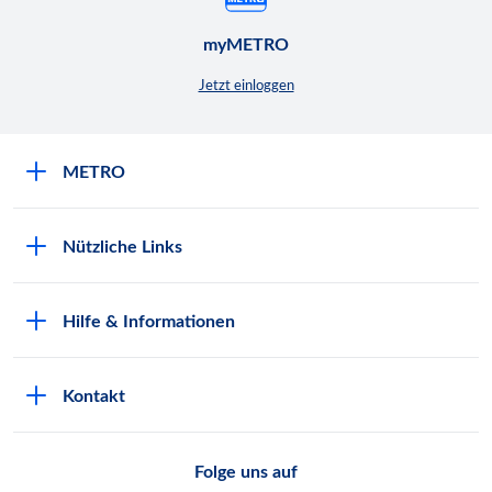
myMETRO
Jetzt einloggen
METRO
Über uns
Nützliche Links
Nachhaltigkeit
Kundenkarte beantragen
Qualitätssicherung
Hilfe & Informationen
Newsletter abonnieren
Compliance
Kontaktformular
Kunde wirbt Kunde
Presse
Kontakt
Markt finden
Onlineshop
Metro AG
Bezahlmöglichkeiten
Folge uns auf