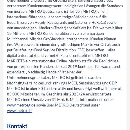
Unternehmer und setzt mit Großmärkten, Belieferungsservices,
vernetztem Kundenmanagement und digitalen Lösungen die Standards
von morgen. METRO Deutschland ist Teil von METRO, einem
international führenden Lebensmittelgroßhändler, der auf die
Bedürfnisse von Hotels, Restaurants und Caterern (HoReCa) sowie
von unabhängigen Händlern (Trader) spezialisiert ist. Die weltweit über
15 Millionen METRO Kunden profitieren vom einzigartigen
Multichannel-Mix des Großhandelsunternehmens: Kunden können
ihre Ware sowohl in einem der großflächigen Märkte vor Ort als auch
per Belieferung (Food Service Distribution, FSD) beschaffen – alles
digital unterstützt und vernetzt. Parallel entsteht mit METRO
MARKETS ein internationaler Online-Marktplatz für die Bedürfnisse
von professionellen Kunden, der seit 2019 kontinuierlich wächst und
expandiert. „Nachhaltig Handeln“ ist einer der
Unternehmensgrundsätze, METRO ist gelistet in u.a. den
Nachhaltigkeitsindices und -rankings MSCI, Sustainalytics und CDP.
METRO ist in über 30 Ländern aktiv und beschäftigt weltweit mehr als
85.000 Mitarbeiter. Im Geschäftsjahr 2023/24 erwirtschaftete
METRO einen Umsatz von 31 Mrd. €. Mehr Informationen unter
www.metroag.de
sowie über METRO Deutschland unter
www.metro.de
.
Kontakt