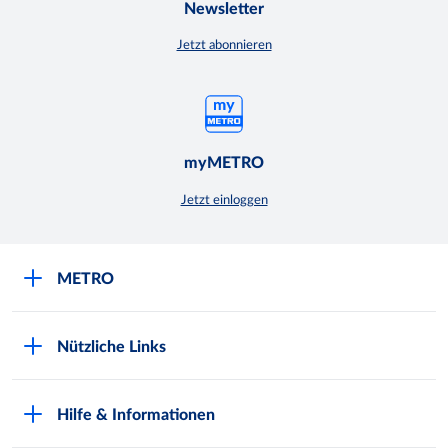
Newsletter
Jetzt abonnieren
myMETRO
Jetzt einloggen
METRO
Über uns
Nützliche Links
Nachhaltigkeit
Kundenkarte beantragen
Qualitätssicherung
Hilfe & Informationen
Newsletter abonnieren
Compliance