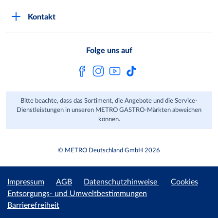
Kontaktformular
Kunde wirbt Kunde
Presse
Kontakt
Markt finden
Onlineshop
Metro AG
Bezahlmöglichkeiten
Folge uns auf
Kaufen im Ausland
Kundenfeedback
FAQ
Bitte beachte, dass das Sortiment, die Angebote und die Service-
Dienstleistungen in unseren METRO GASTRO-Märkten abweichen
können.
© METRO Deutschland GmbH 2026
Impressum
AGB
Datenschutzhinweise
Cookies
Entsorgungs- und Umweltbestimmungen
Barrierefreiheit