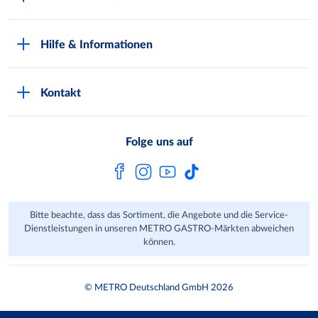
Nachhaltigkeit
Kundenkarte beantragen
Qualitätssicherung
Hilfe & Informationen
Newsletter abonnieren
Compliance
Kontaktformular
Kunde wirbt Kunde
Presse
Kontakt
Markt finden
Onlineshop
Metro AG
Bezahlmöglichkeiten
Folge uns auf
Kaufen im Ausland
Kundenfeedback
FAQ
Bitte beachte, dass das Sortiment, die Angebote und die Service-
Dienstleistungen in unseren METRO GASTRO-Märkten abweichen
können.
© METRO Deutschland GmbH 2026