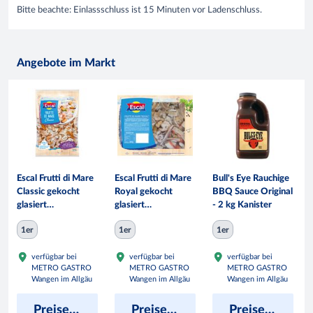
Bitte beachte: Einlassschluss ist 15 Minuten vor Ladenschluss.
Angebote im Markt
Escal Frutti di Mare
Escal Frutti di Mare
Bull's Eye Rauchige
Classic gekocht
Royal gekocht
BBQ Sauce Original
glasiert
glasiert
- 2 kg Kanister
tiefgefroren - 800
tiefgefroren - 800
1er
1er
1er
g Packung
g Beutel
verfügbar bei
verfügbar bei
verfügbar bei
METRO GASTRO
METRO GASTRO
METRO GASTRO
Wangen im Allgäu
Wangen im Allgäu
Wangen im Allgäu
Preise anzeigen
Preise anzeigen
Preise anzeigen