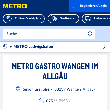
Registrieren/Login
Online-Marktplatz
Großmarkt
Lieferserv
METRO Ludwigshafen
METRO GASTRO WANGEN IM
ALLGÄU
Simoniusstraße 7, 88239 Wangen (Allgäu)
07522-7953-0