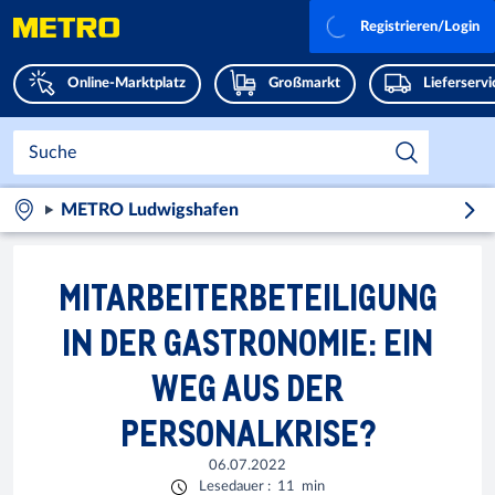
Registrieren/Login
Online-Marktplatz
Großmarkt
Lieferserv
METRO Ludwigshafen
MITARBEITERBETEILIGUNG
IN DER GASTRONOMIE: EIN
WEG AUS DER
PERSONALKRISE?
06.07.2022
Lesedauer
:
11
min