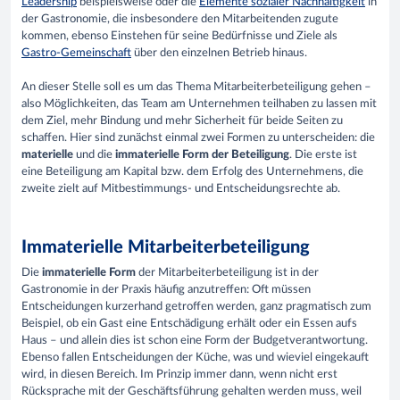
Leadership
beispielsweise oder die
Elemente sozialer Nachhaltigkeit
in
der Gastronomie, die insbesondere den Mitarbeitenden zugute
kommen, ebenso Einstehen für seine Bedürfnisse und Ziele als
Gastro-Gemeinschaft
über den einzelnen Betrieb hinaus.
An dieser Stelle soll es um das Thema Mitarbeiterbeteiligung gehen –
also Möglichkeiten, das Team am Unternehmen teilhaben zu lassen mit
dem Ziel, mehr Bindung und mehr Sicherheit für beide Seiten zu
schaffen. Hier sind zunächst einmal zwei Formen zu unterscheiden: die
materielle
und die
immaterielle Form der Beteiligung
. Die erste ist
eine Beteiligung am Kapital bzw. dem Erfolg des Unternehmens, die
zweite zielt auf Mitbestimmungs- und Entscheidungsrechte ab.
Immaterielle Mitarbeiterbeteiligung
Die
immaterielle Form
der Mitarbeiterbeteiligung ist in der
Gastronomie in der Praxis häufig anzutreffen: Oft müssen
Entscheidungen kurzerhand getroffen werden, ganz pragmatisch zum
Beispiel, ob ein Gast eine Entschädigung erhält oder ein Essen aufs
Haus – und allein dies ist schon eine Form der Budgetverantwortung.
Ebenso fallen Entscheidungen der Küche, was und wieviel eingekauft
wird, in diesen Bereich. Im Prinzip immer dann, wenn nicht erst
Rücksprache mit der Geschäftsführung gehalten werden muss, weil