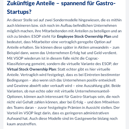
Zukünftige Anteile – spannend für Gastro-
Startups?
An dieser Stelle sei auf zwei Sondermodelle hingewiesen, die es mithin
auch kleineren bzw. sich noch im Aufbau befindlichen Unternehmen
möglich machen, ihre Mitarbeitenden mit Anteilen zu beteiligen und an
sich zu binden: ESOP steht für
Employee Stock Ownership Plan
und
bedeutet, dass Mitarbeiter eine vertraglich geregelte Option auf
Anteile erhalten. Sie können diese später in Aktien umwandeln – zum
Beispiel dann, wenn das Unternehmen Erfolg hat und Geld verdient.
Mit VSOP wiederum ist in diesem Falle nicht die Cognac-
Klassifizierung gemeint, sondern die virtuelle Variante des ESOP, der
Virtual Stock Ownership Plan
: Statt echter gibt es hier virtuelle
Anteile. Vertraglich wird festgelegt, dass es bei Eintreten bestimmter
Bedingungen – also wenn sich das Unternehmen positiv entwickelt
und Gewinne abwirft oder verkauft wird – eine Auszahlung gibt. Beide
Varianten, ob nun echte oder mit virtuelle Unternehmensanteil-
Optionen, können auch interessant für Gastro-Startups sein, die noch
nicht viel Gehalt zahlen können, aber bei Erfolg – und dem Mitwirken
des Teams daran – zuvor festgelegte Prämien in Aussicht stellen. Der
Vorteil im VSOP liegt darin, dass es geringeren administrativen
Aufwand hat. Auch diese Modelle sind im Gastgewerbe bislang noch
kaum anzutreffen.