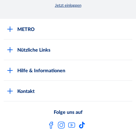
Jetzt einloggen
METRO
Über uns
Nützliche Links
Nachhaltigkeit
Kundenkarte beantragen
Qualitätssicherung
Hilfe & Informationen
Newsletter abonnieren
Compliance
Kontaktformular
Kunde wirbt Kunde
Presse
Kontakt
Markt finden
Onlineshop
Metro AG
Bezahlmöglichkeiten
Folge uns auf
Kaufen im Ausland
Kundenfeedback