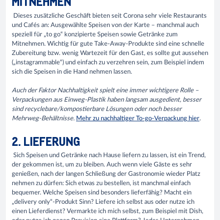
MITNEHMEN
Dieses zusätzliche Geschäft bieten seit Corona sehr viele Restaurants
und Cafés an: Ausgewählte Speisen von der Karte – manchmal auch
speziell für „to go“ konzipierte Speisen sowie Getränke zum
Mitnehmen. Wichtig für gute Take-Away-Produkte sind eine schnelle
Zubereitung bzw. wenig Wartezeit für den Gast, es sollte gut aussehen
(„instagrammable“) und einfach zu verzehren sein, zum Beispiel indem
sich die Speisen in die Hand nehmen lassen.
Auch der Faktor Nachhaltigkeit spielt eine immer wichtigere Rolle –
Verpackungen aus Einweg-Plastik haben langsam ausgedient, besser
sind recyclebare/kompostierbare Lösungen oder noch besser
Mehrweg-Behältnisse.
Mehr zu nachhaltiger To-go-Verpackung hier
.
2. LIEFERUNG
Sich Speisen und Getränke nach Hause liefern zu lassen, ist ein Trend,
der gekommen ist, um zu bleiben. Auch wenn viele Gäste es sehr
genießen, nach der langen Schließung der Gastronomie wieder Platz
nehmen zu dürfen: Sich etwas zu bestellen, ist manchmal einfach
bequemer. Welche Speisen sind besonders lieferfähig? Macht ein
„delivery only“-Produkt Sinn? Liefere ich selbst aus oder nutze ich
einen Lieferdienst? Vermarkte ich mich selbst, zum Beispiel mit Dish,