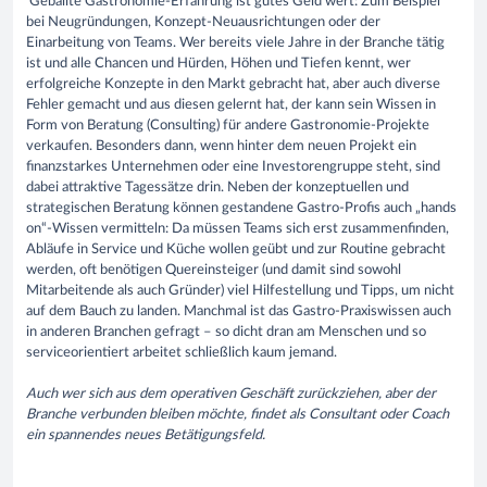
Geballte Gastronomie-Erfahrung ist gutes Geld wert: Zum Beispiel
bei Neugründungen, Konzept-Neuausrichtungen oder der
Einarbeitung von Teams. Wer bereits viele Jahre in der Branche tätig
ist und alle Chancen und Hürden, Höhen und Tiefen kennt, wer
erfolgreiche Konzepte in den Markt gebracht hat, aber auch diverse
Fehler gemacht und aus diesen gelernt hat, der kann sein Wissen in
Form von Beratung (Consulting) für andere Gastronomie-Projekte
verkaufen. Besonders dann, wenn hinter dem neuen Projekt ein
finanzstarkes Unternehmen oder eine Investorengruppe steht, sind
dabei attraktive Tagessätze drin. Neben der konzeptuellen und
strategischen Beratung können gestandene Gastro-Profis auch „hands
on“-Wissen vermitteln: Da müssen Teams sich erst zusammenfinden,
Abläufe in Service und Küche wollen geübt und zur Routine gebracht
werden, oft benötigen Quereinsteiger (und damit sind sowohl
Mitarbeitende als auch Gründer) viel Hilfestellung und Tipps, um nicht
auf dem Bauch zu landen. Manchmal ist das Gastro-Praxiswissen auch
in anderen Branchen gefragt – so dicht dran am Menschen und so
serviceorientiert arbeitet schließlich kaum jemand.
Auch wer sich aus dem operativen Geschäft zurückziehen, aber der
Branche verbunden bleiben möchte, findet als Consultant oder Coach
ein spannendes neues Betätigungsfeld.