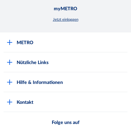
myMETRO
Jetzt einloggen
METRO
Über uns
Nützliche Links
Nachhaltigkeit
Kundenkarte beantragen
Qualitätssicherung
Hilfe & Informationen
Newsletter abonnieren
Compliance
Kontaktformular
Kunde wirbt Kunde
Presse
Kontakt
Markt finden
Onlineshop
Metro AG
Bezahlmöglichkeiten
Folge uns auf
Kaufen im Ausland