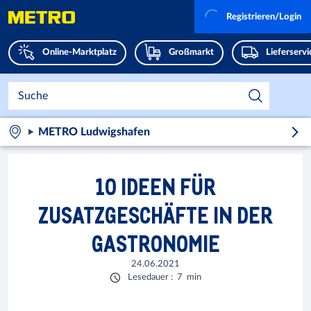
Registrieren/Login
Online-Marktplatz
Großmarkt
Lieferserv
METRO Ludwigshafen
10 IDEEN FÜR
ZUSATZGESCHÄFTE IN DER
GASTRONOMIE
24.06.2021
Lesedauer
:
7
min