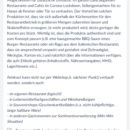
Möglichkeiten für zusätzliche Umsätze. Im ganzen Land begannen
Restaurants und Cafés im Corona-Lockdown, Selbstgemachtes für zu
Hause ab Fenster oder Tür zu verkaufen. Der Vorteil bei solchen
Produkten ist, dass sie sich außerhalb der Küchenzeiten für den
Restaurantbetrieb in größeren Mengen zubereiten lassen und
Skaleneffekte erzeugen: Je mehr produziert wird, desto geringer die
Kosten pro Stück. Wichtig ist, dass die Produkte authentisch sind und
zum Konzept passen (z.B. eine hausgemachte BBQ-Sauce eines
Burger-Restaurants oder ein Ragù aus dem italienischen Restaurant),
dass sie ansprechend verpackt und gestaltet sind (Schraubglas,
Weckglas, Karton etc.) und natürlich über alle Informationen verfügen,
die aufs Etikett gehören (Inhaltsstoffe, Nährwertangaben, MHD,
Lagerhinweis etc.).
Feinkost kann nicht nur per Webshop (s. nächster Punkt) verkauft
werden, sondern auch:
- im eigenen Restaurant (logisch!)
- in Lebensmittelfachgeschäften und Weinhandlungen
- in Souvenirshops/Geschenkartikelläden (v.a. nicht kühlpflichtige,
lange haltbare Ware)
- in anderen Gastronomien zur Sortimentserweiterung (Win-Win-
Situation)