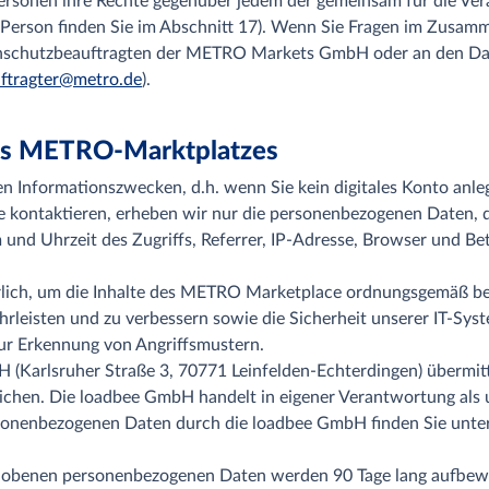
Personen ihre Rechte gegenüber jedem der gemeinsam für die Ve
e Person finden Sie im Abschnitt 17). Wenn Sie Fragen im Zusa
tenschutzbeauftragten der METRO Markets GmbH oder an den D
ftragter@metro.de
).
des METRO-Marktplatzes
 Informationszwecken, d.h. wenn Sie kein digitales Konto anl
 kontaktieren, erheben wir nur die personenbezogenen Daten, di
um und Uhrzeit des Zugriffs, Referrer, IP-Adresse, Browser und 
erlich, um die Inhalte des METRO Marketplace ordnungsgemäß bere
leisten und zu verbessern sowie die Sicherheit unserer IT-Syst
ur Erkennung von Angriffsmustern.
 (Karlsruher Straße 3, 70771 Leinfelden-Echterdingen) übermit
chen. Die loadbee GmbH handelt in eigener Verantwortung als 
rsonenbezogenen Daten durch die loadbee GmbH finden Sie unte
rhobenen personenbezogenen Daten werden 90 Tage lang aufbew