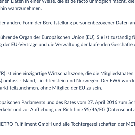
nen Daten in einer Weise, die es de facto unmöglich macht, die
rhin wahrzunehmen.
der andere Form der Bereitstellung personenbezogener Daten an 
ührende Organ der Europäischen Union (EU). Sie ist zuständig f
g der EU-Verträge und die Verwaltung der laufenden Geschäfte 
ist eine einzigartige Wirtschaftszone, die die Mitgliedstaaten
TA) umfasst: Island, Liechtenstein und Norwegen. Der EWR wu
rkt teilzunehmen, ohne Mitglied der EU zu sein.
äischen Parlaments und des Rates vom 27. April 2016 zum Schu
rkehr und zur Aufhebung der Richtlinie 95/46/EG (Datenschut
RO Fulfillment GmbH und alle Tochtergesellschaften der M