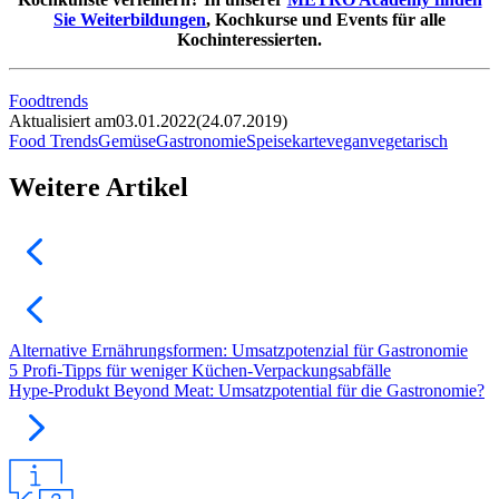
Sie Weiterbildungen
, Kochkurse und Events für alle
Kochinteressierten.
Foodtrends
Aktualisiert am
03.01.2022
(
24.07.2019
)
Food Trends
Gemüse
Gastronomie
Speisekarte
vegan
vegetarisch
Weitere Artikel
Alternative Ernährungsformen: Umsatzpotenzial für Gastronomie
5 Profi-Tipps für weniger Küchen-Verpackungsabfälle
Hype-Produkt Beyond Meat: Umsatzpotential für die Gastronomie?