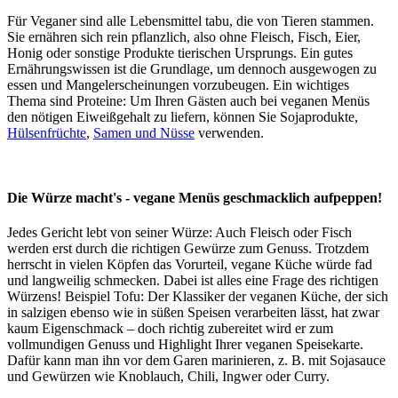
Für Veganer sind alle Lebensmittel tabu, die von Tieren stammen.
Sie ernähren sich rein pflanzlich, also ohne Fleisch, Fisch, Eier,
Honig oder sonstige Produkte tierischen Ursprungs. Ein gutes
Ernährungswissen ist die Grundlage, um dennoch ausgewogen zu
essen und Mangelerscheinungen vorzubeugen. Ein wichtiges
Thema sind Proteine: Um Ihren Gästen auch bei veganen Menüs
den nötigen Eiweißgehalt zu liefern, können Sie Sojaprodukte,
Hülsenfrüchte
,
Samen und Nüsse
verwenden.
Die Würze macht's - vegane Menüs geschmacklich aufpeppen!
Jedes Gericht lebt von seiner Würze: Auch Fleisch oder Fisch
werden erst durch die richtigen Gewürze zum Genuss. Trotzdem
herrscht in vielen Köpfen das Vorurteil, vegane Küche würde fad
und langweilig schmecken. Dabei ist alles eine Frage des richtigen
Würzens! Beispiel Tofu: Der Klassiker der veganen Küche, der sich
in salzigen ebenso wie in süßen Speisen verarbeiten lässt, hat zwar
kaum Eigenschmack – doch richtig zubereitet wird er zum
vollmundigen Genuss und Highlight Ihrer veganen Speisekarte.
Dafür kann man ihn vor dem Garen marinieren, z. B. mit Sojasauce
und Gewürzen wie Knoblauch, Chili, Ingwer oder Curry.