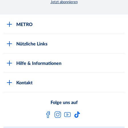
Jetzt abonnieren
METRO
Über uns
Nützliche Links
Nachhaltigkeit
Kundenkarte beantragen
Qualitätssicherung
Hilfe & Informationen
Newsletter abonnieren
Compliance
Kontaktformular
Kunde wirbt Kunde
Presse
Kontakt
Markt finden
Onlineshop
Metro AG
Bezahlmöglichkeiten
Folge uns auf
Kaufen im Ausland
Kundenfeedback