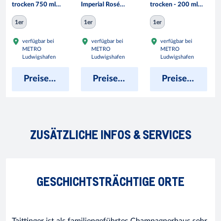
trocken 750 ml
Imperial Rosé
trocken - 200 ml
Flasche
trocken - 750 ml
Flasche
1er
1er
1er
Flasche
verfügbar bei
verfügbar bei
verfügbar bei
METRO
METRO
METRO
Ludwigshafen
Ludwigshafen
Ludwigshafen
Preise anzeigen
Preise anzeigen
Preise anzeigen
ZUSÄTZLICHE INFOS & SERVICES
GESCHICHTSTRÄCHTIGE ORTE
Taittinger ist als familiengeführtes Champagnerhaus sehr