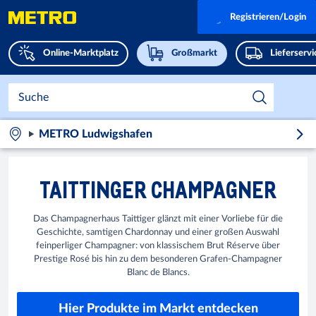
Registrieren/Login
Online-Marktplatz
Großmarkt
Lieferserv
METRO Ludwigshafen
TAITTINGER CHAMPAGNER
Das Champagnerhaus Taittiger glänzt mit einer Vorliebe für die
Geschichte, samtigen Chardonnay und einer großen Auswahl
feinperliger Champagner: von klassischem Brut Réserve über
Prestige Rosé bis hin zu dem besonderen Grafen-Champagner
Blanc de Blancs.
Hier Produkte im Markt entdecken