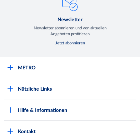
Newsletter
Newsletter abonnieren und von aktuellen
Angeboten profitieren
Jetzt abonnieren
METRO
Über uns
Nützliche Links
Nachhaltigkeit
Kundenkarte beantragen
Qualitätssicherung
Hilfe & Informationen
Newsletter abonnieren
Compliance
Kontaktformular
Kunde wirbt Kunde
Presse
Kontakt
Markt finden
Onlineshop
Metro AG